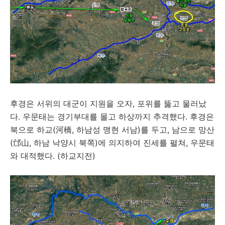
후경은 서위의 대군이 지원을 오자, 포위를 뚫고 물러났
다. 우문태는 경기부대를 몰고 하상까지 추격했다. 후경은
북으로 하교(河橋, 하남성 맹현 서남)를 두고, 남으로 망산
(邙山, 하남 낙양시 북쪽)에 의지하여 진세를 펼쳐, 우문태
와 대적했다. (하교지전)