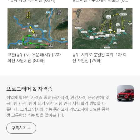
화]
고환(동위) vs 우문태(서위) 2차
동위 서위로 분열된 북위: 1차 회
회전 사원지전 [80화]
전 포판진 [79화]
프로그래머 & 자격증
취업에 필요한 자격증 종류 (국가자격, 민간자격, 운전면허) 및
공무원 / 군무원이 되기 위한 시험 연금 시험 합격 방법을 다
룹니다. 그리고 입시와 수능 중간고사 기말고사에 필요한 중학
생 고등학생 수능 팁을 알아봅니다.
구독하기