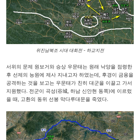
위진남북조 시대 대회전 - 하교지전
서위의 문제 원보거와 승상 우문태는 원래 낙양을 점령한
후 선제의 능원에 제사 지내고자 하였는데, 후경이 금용을
공격하는 것을 보고는 우문태가 친히 대군을 이끌고 가서
지원했다. 전군이 곡성(谷城, 하남 신안현 동쪽)에 이르렀
을 때, 고환의 동위 선봉 막다루대문을 죽였다.