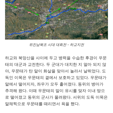
위진남북조 시대 대회전 - 하교지전
하교와 북망산을 사이에 두고 병력을 수습한 후경이 우문
태의 대군과 교전한다. 두 군대가 대치한 지 얼마 되지 않
아, 우문태가 탄 말이 화살을 맞아서 놀라서 날뛰었다. 도
독인 이목은 우문태의 곁에서 보호하고 있었다. 우문태가
말에서 떨어지자, 좌우가 모두 흩어졌다. 동위의 병마가
추격해 왔다. 이때 우문태의 말이 유시를 맞자 이내 땅으
로 떨어졌고 동위의 군사가 몰려왔다. 서위의 도독 이목은
말채찍으로 우문태를 때리면서 욕을 했다.