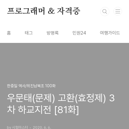
본문 바로가기
프로그래머 & 자격증
홈
태그
방명록
민원24
여행가이드
한중일 역사/위진남북조 100화
우문태(문제) 고환(효정제) 3
차 하교지전 [81화]
by 시험마스터
2020. 6. 6.