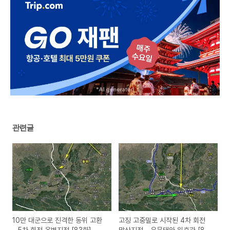
관련글
10만 대군으로 진격한 동위 고환
고징 고중밀로 시작된 4차 회전
- 5차 회전 옥벽지전 [83화]
망산지전 - 우문태와 위효관 [82