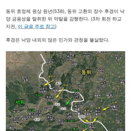
동위 효정제 원상 원년(538), 동위 고환의 장수 후경이 낙
양 금용성을 탈취한 뒤 약탈을 감행한다. (3차 회전 하교
지전,
이 글을 주로 참고
)
후경은 낙양 내외의 많은 민가와 관청을 불살랐다.