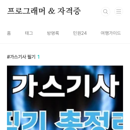
본문 바로가기
프로그래머 & 자격증
홈
태그
방명록
민원24
여행가이드
가스기사 필기
1