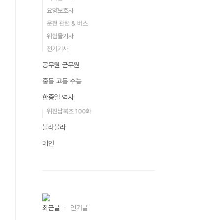
요양보호사
운전 관련 & 버스
위험물기사
전기기사
공무원 군무원
중등 고등 수능
한중일 역사
위진남북조 100화
블라블라
메인
최근글
인기글