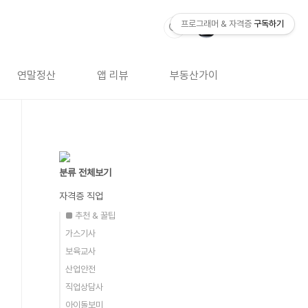
프로그래머 & 자격증
구독하기
연말정산
앱 리뷰
부동산가이드
자격증 
분류 전체보기
자격증 직업
■ 추천 & 꿀팁
가스기사
보육교사
산업안전
직업상담사
아이돌보미