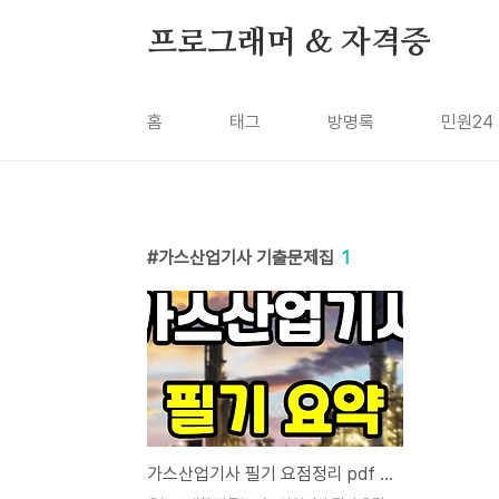
본문 바로가기
프로그래머 & 자격증
홈
태그
방명록
민원24
가스산업기사 기출문제집
1
가스산업기사 필기 요점정리 pdf - 기출문제집 요약