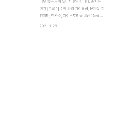
너무 좋은 글이 있어서 발췌합니다. 출처는
여기 [투잡 1] 수학 과외 커리큘럼, 문제집 추
천이며, 한완수, 자이스토리를 내신 1등급 학
생에게 추천하는 글입니다. 미래 과외 선생님
2021. 1. 28.
들에게, 또 자기 주도 학습을 해나가고픈 학
생들에게 이 글을 바칩니다! 과외는 좋은 대
학생 알바이며, 좋은 직장인 투잡이 될 수 있
습니다. 저 또한 고등학교 때 열심히 공부해
둔 것을 바탕으로 꾸준히 수학 과외를 해왔는
데요! 한때는 수학 과외나 학원 선생님을 본
업으로 삼아보는 건 어떨까? 하는 생각까지
해 봤지만, 또 해보고 싶은 게 많아 그것에만
안주하지는 않게 되더라고요. 본업으로 삼을
생각을 할 때는 교재 개발이나 프린트 작성에
정말 열정적이었지만, 사실 본업이 아닐 때는
조금 부담스럽죠. 아마 그러신 분들이 더 많
을 거라..