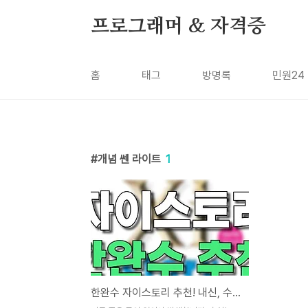
본문 바로가기
프로그래머 & 자격증
홈
태그
방명록
민원24
개념 쎈 라이트
1
한완수 자이스토리 추천! 내신, 수능 대비 수학 문제집