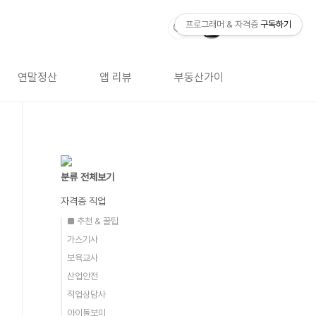
프로그래머 & 자격증
구독하기
연말정산
앱 리뷰
부동산가이드
자격증 
분류 전체보기
자격증 직업
■ 추천 & 꿀팁
가스기사
보육교사
산업안전
직업상담사
아이돌보미