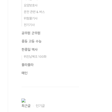
요양보호사
운전 관련 & 버스
위험물기사
전기기사
공무원 군무원
중등 고등 수능
한중일 역사
위진남북조 100화
블라블라
메인
최근글
인기글