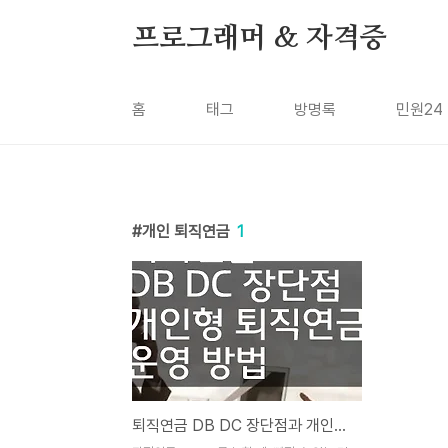
본문 바로가기
프로그래머 & 자격증
홈
태그
방명록
민원24
개인 퇴직연금
1
퇴직연금 DB DC 장단점과 개인형 퇴직연금 운영 방법