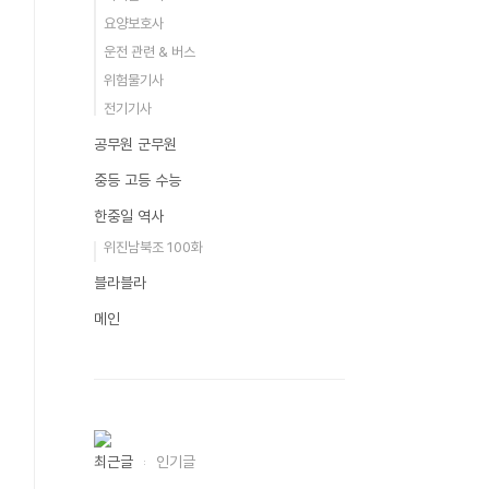
요양보호사
운전 관련 & 버스
위험물기사
전기기사
공무원 군무원
중등 고등 수능
한중일 역사
위진남북조 100화
블라블라
메인
최근글
인기글