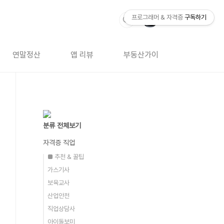
프로그래머 & 자격증
구독하기
연말정산
앱 리뷰
부동산가이드
자격증 
분류 전체보기
자격증 직업
■ 추천 & 꿀팁
가스기사
보육교사
산업안전
직업상담사
아이돌보미