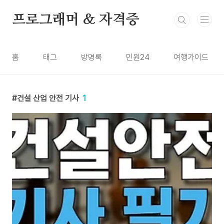
본문 바로가기
프로그래머 & 자격증
홈
태그
방명록
민원24
여행가이드
건설 산업 안전 기사
1