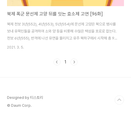
북제 폭군 문선제 고양 뒤를 잇는 효소제 고연 [96화]
북제 천보 3년(552), 4년(553), 5년(554)에 문선제 고양은 북으로 병사를
보내 유목민들을 공격하여 소와 양 등을 비롯해 수많은 백성을 포로로 잡는다.
천보 6년(555), 반격에 나선 유연을 물리치고 유주 북하구에서 시작해 총 9백
여 리에 달하는 거대한 장성을 축조한다. 이후 고양은 공업을 자긍한 나머지 음
2021. 3. 5.
란하고 포학한 짓을 행하기 시작했다. (위진남북조 시대 북위와 끊임없이 전쟁
하던 그 유연이 맞음) 어리석은 황제 북제 문선제 고양 벌거벗은 채 사방을 돌
1
아다니거나, 기혼 여부를 막론하고 눈에 띄는 여성을 강간하거나, 집단 음행을
구경하거나, 눈이 마주친 병사와 그 일족을 도륙하거나, 취하면 사람을 잔인하
게 죽였다. 이후에도 술에 취하면 장모를 채찍으로 때리거나 전각 위에 올라가
위험한 놀..
Designed by 티스토리
© Daum Corp.