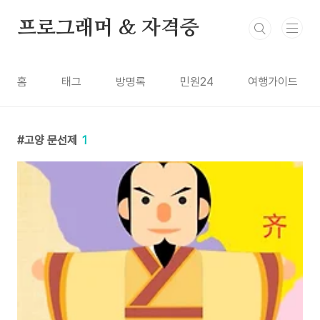
본문 바로가기
프로그래머 & 자격증
홈
태그
방명록
민원24
여행가이드
고양 문선제
1