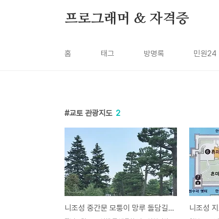
본문 바로가기
프로그래머 & 자격증
홈
태그
방명록
민원24
교토 관광지도
2
니조성 중간문 모퉁이 망루 돌담길, 일본 교토 유적