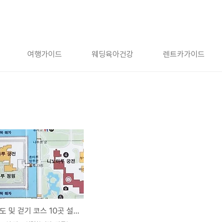
여행가이드
웨딩육아건강
렌트카가이드
니조성 지도 및 걷기 코스 10곳 설명, 동쪽 성문~청류원