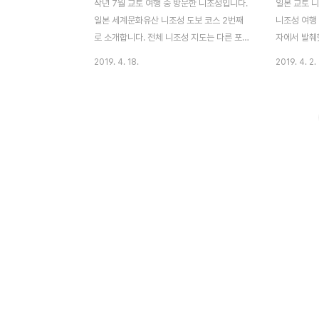
작년 7월 교토 여행 중 방문한 니조성입니다.
일본 교토 
일본 세계문화유산 니조성 도보 코스 2번째
니조성 여행 
로 소개합니다. 전체 니조성 지도는 다른 포
자에서 발췌
스트[바로가기] 참고해 주시고 이 포스트에
는 아래에 있
2019. 4. 18.
2019. 4. 2.
선 총 4곳 사진 소개합니다. [일본 세계문화
지 설명합니다
유산 니조성] 동쪽 성문, 당문, 모모야마문남
라 모양 3, 
쪽 중간문서남 모퉁이 망루서쪽 다리북쪽 중
청류원 향운정
간문 니조성 바깥 해자를 끼고 걷는 도보 코
과 400년 
스는 역사 유적지 탐방보다는 경치 좋은 공원
는 니조성 돌
을 걷는 느낌입니다. 외곽이라 볼만한 건물이
니다. 이곳
나 유적지는 없고, 잘 만들어진 조경 구경하
가능하며 자판
기 좋습니다. ◆ 남쪽 중간문 1626년에 지어
조성의 정문
진 문으로 쇼군, 천황이 머물던 혼마루 궁전
축성 당시는
으로 가려면, 이곳 남문과 서문을 지나야 합
었으나, 간에
니다. 니조성이라는 유적지 보단 경치 좋은
성 행차 당
공원에 온 느낌입니다. ◆ 서남 모퉁이 망루
못하도록 개조
실제로 망루에 오르..