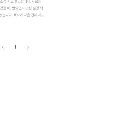
니조성 지도 설명합니다. 자료는
갔을 때, 받았던 니조성 설명 책
했습니다. 책자에 나온 전체 지도
으며, 걷는 코스 1번부터 9번까
. 사진 촬영 추천 포인트 : 카메
5, 7, 8번니조성 내부 찻집 : 8번,
기념품 / 찻집 : 1번 동쪽 성문
1
기념 전시관 사이 그리고 휴게소
담, 청류원, 녹색 정원 옆에 있습
에서 어른들만 하는 연기 태우기
기도 있습니다. 1. 동쪽 성문니
으로 1662년경에 만들어졌다.
 지금과 같이 망루 아래문(2층)이
이(1624-1644년) 시대 니조
시는 천황을 2층에서 내려다보지
되었다고 한다. 2...