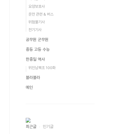
요양보호사
운전 관련 & 버스
위험물기사
전기기사
공무원 군무원
중등 고등 수능
한중일 역사
위진남북조 100화
블라블라
메인
최근글
인기글