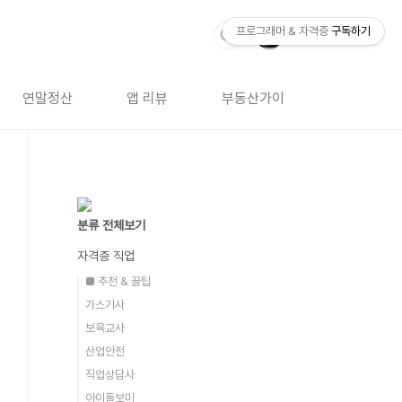
프로그래머 & 자격증
구독하기
연말정산
앱 리뷰
부동산가이드
자격증 
분류 전체보기
자격증 직업
■ 추천 & 꿀팁
가스기사
보육교사
산업안전
직업상담사
아이돌보미