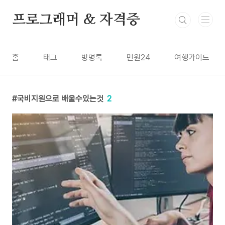
본문 바로가기
프로그래머 & 자격증
홈
태그
방명록
민원24
여행가이드
국비지원으로 배울수있는것
2