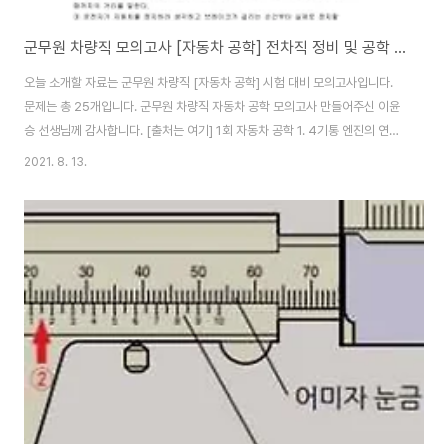
군무원 차량직 모의고사 [자동차 공학] 전차직 정비 및 공학 기출 요약
오늘 소개할 자료는 군무원 차량직 [자동차 공학] 시험 대비 모의고사입니다.
문제는 총 25개입니다. 군무원 차량직 자동차 공학 모의고사 만들어주신 이윤
승 선생님께 감사합니다. [출처는 여기] 1회 자동차 공학 1. 4기통 엔진의 연소
실 체적이 50cc이고, 압축비가 11:1 일 때 엔진의 총배기량은 얼마인가? ①
2021. 8. 13.
1500cc ② 2000cc ③ 5000cc ④ 5500cc 2. 자동차를 크게 두 가지로
분류하였을 때 이것과 섀시로 나눌 수 있다. 다음 중 이것에 해당되는 것은 무엇
인가? ① 전장(電裝) ② 동력전달장치 ③ 엔진 ④ 차체 3. 다음 중 윤거에 대한
설명으로 거리가 먼 것은? ① 좌우 타이어 접지면의 중심선 사이의 거리를 뜻
한다. ② 복륜의 경우 한쪽 2개의 타이어 중간점에서 반대쪽 중간점..