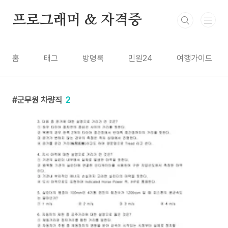
본문 바로가기
프로그래머 & 자격증
홈
태그
방명록
민원24
여행가이드
군무원 차량직
2