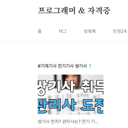
본문 바로가기
프로그래머 & 자격증
홈
태그
방명록
민원24
기계기사 전기기사 쌍기사
1
쌍기사 먼저? 관리사는? 전기 기계 기사라면 읽어보세요