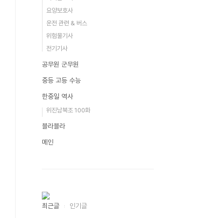
요양보호사
운전 관련 & 버스
위험물기사
전기기사
공무원 군무원
중등 고등 수능
한중일 역사
위진남북조 100화
블라블라
메인
최근글
인기글