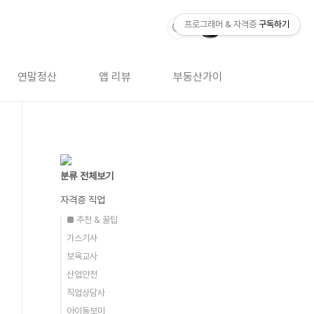
프로그래머 & 자격증
구독하기
연말정산
앱 리뷰
부동산가이드
자격증 
분류 전체보기
자격증 직업
■ 추천 & 꿀팁
가스기사
보육교사
산업안전
직업상담사
아이돌보미