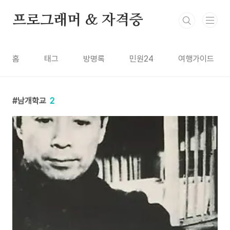
본문 바로가기
프로그래머 & 자격증
홈
태그
방명록
민원24
여행가이드
남개학교
2