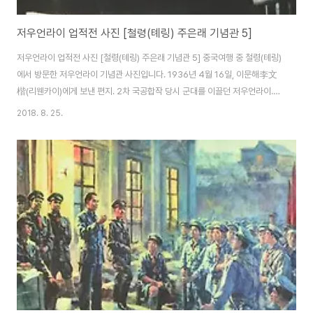
저우언라이 업적전 사진 [철령(톄링) 주은래 기념관 5]
저우언라이 업적전 사진 [철령(톄링) 주은래 기념관 5] 중국여행 중 철령(톄링)
에서 방문한 저우언라이 기념관 사진입니다. 1936년 4월 16일, 이문해李文
楷(리웬카이)에게 보낸 편지. 2차 국공합작 당시 군대를 이끌던 저우언라이.
서안사건과 2차 국공합작 당시의 주은래. 1930년대 수염을 기른 저우언라이.
2018. 8. 25.
신문을 읽는 중년의 저우언라이. 1940년대. 국공내전 발발 직전 가족, 동네 사
람들과 찍은 사진. 1945년 쌍십협정 당시 마오쩌둥과 저우언라이. 저우언라이
는 아내와 아이를 낳지 못했습니다. 그래서 조카나 공산당 내부에 남은 고아들
을 친자식처럼 키웠습니다. 1946년 국공내전 당시 중공대표로 회의에 참석한
저우언라이와 마오쩌둥. 1947년 3월 18일, 국민당은 옌안을 공격하지만 공산
당 핵심 세..