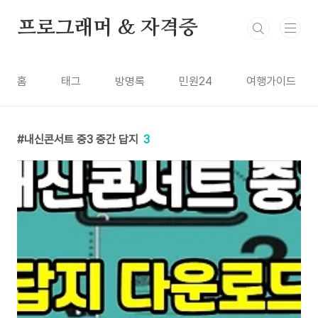
본문 바로가기
프로그래머 & 자격증
홈
태그
방명록
민원24
여행가이드
내신콘서트 중3 중간 답지
3