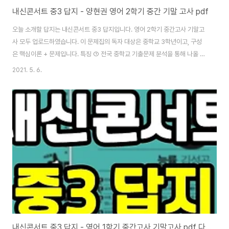
내신콘서트 중3 답지 - 양현권 영어 2학기 중간 기말 고사 pdf
오늘 소개할 답지는 내신콘서트 중3 답지입니다. 영어 2학기 중간고사 기말고
사 모두 업로드하였습니다. 이 문제집의 독자 대상은 중학교 3학년이고, 구성
은 핵심이론 + 문제입니다. 특징 ① 전국 중학교 기출문제 분석을 통해 나올 수
있는 모든 기출 유형 문제 수록 ② 어휘, 의사소통기능, 언어형식, 독해 등 각 영
2021. 5. 6.
역별 학습요소와 출제 요소 분석하여 수록 ③ 교과서 본문 암기를 위한 콜로케
이션 학습과 자동암기가 가능한 앙코르북 제공 ④ 학생들이 가장 많이 틀리는
어법문제와 서답형 문제에 대비한 서술형 대비 ⑤ 최다 적중 서술형 문제와 창
의 서술형 문제 수록 내신콘서트 중3 답지 2학기 중간 기말고사 [▼ 중3 2학
기 중간고사] [▼ 중3 2학기 기말고사] 많은 학원에서 내신콘서트 영어 포함
여러 문제집으로 ..
내신콘서트 중3 답지 - 영어 1학기 중간고사 기말고사 pdf 다운로드