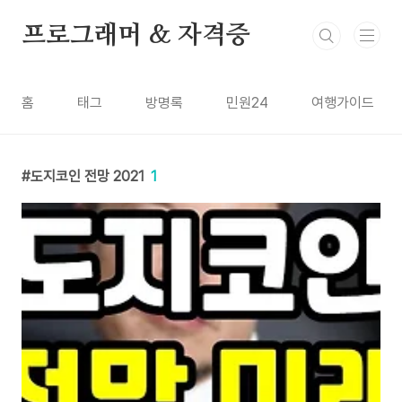
본문 바로가기
프로그래머 & 자격증
홈
태그
방명록
민원24
여행가이드
도지코인 전망 2021
1