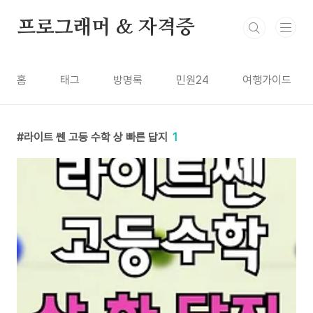
본문 바로가기
프로그래머 & 자격증
홈
태그
방명록
민원24
여행가이드
라이트 쎈 고등 수학 상 빠른 답지
1