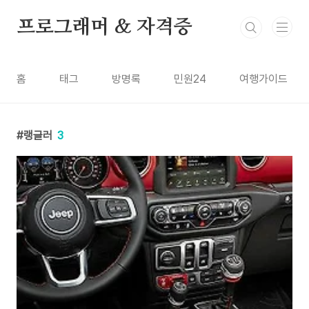
본문 바로가기
프로그래머 & 자격증
홈
태그
방명록
민원24
여행가이드
랭글러
3