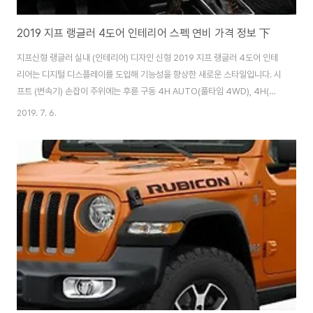
2019 지프 랭글러 4도어 인테리어 스펙 연비 가격 정보 下
지프신형 랭글러 실내 (인테리어) 디자인 신형 2019 지프 랭글러 4도어 인테
리어는 디지털 디스플레이를 도입해 기능성을 향상한 새로운 스타일입니다. 시
프트 (변속기) 손잡이 주위에는 후륜 구동 4H AUTO(풀타임 4WD), 4H(센
터 디퍼런셜 기어(차동 기어) 고정(잠금) 장치), 4L(저속)로 전환할 수 있는 트
2019. 7. 6.
랜스퍼 손잡이가 배치되었습니다. 앞 패널에는 전후 차동 기어 고정 장치의 스
위치(루비콘 표준 장비)가 장착되어 빠르게 주행 시스템을 전환할 수 있습니다.
계기판과 가운데 8.4 인치 디스플레이에는 수온 등 차량의 안팎과 좌우 기울기
상황이 알기 쉽게 표시되어 주행 상태를 파악할 수 있습니다. 인포테인먼트 시
스템은 Apple CarPlay와 Android Auto를 지원하므로 스마트폰 연동도 ..