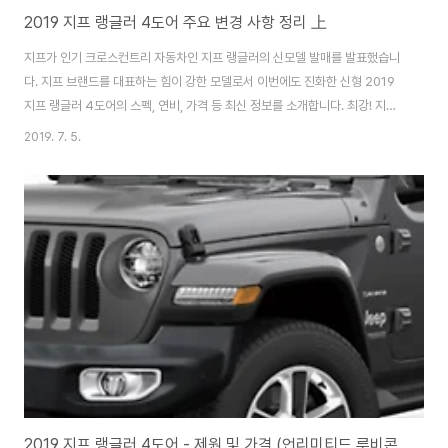
2019 지프 랭글러 4도어 주요 변경 사항 정리 上
지프가 인기 크로스컨트리 자동차인 지프 랭글러의 신모델 발매를 발표했습니
다. 지프 브랜드를 대표하는 힘이 강한 모델로서 이번에도 진화한 신형 2019
지프 랭글러 4도어의 스펙, 연비, 가격 등 최신 정보를 소개합니다. 최강! 지프
신형 랭글러 언리미티드 루비콘 발매!▼ 지프 신형 랭글러 언리미티드 루비콘
2019. 7. 5.
이미지 지프가, 크로스컨트리 모델 "랭글러" 신모델인 "랭글러 언리미티드 루
비콘" 발매를 발표했습니다. 지프 랭글러는 험로 주파 성능이 세일즈 포인트입
니다. 지프 차량 중에서도 특히 주행 성능을 중시한 모델로 알려져, 억센 스타일
과 높은 내구성에 팬이 많은 모델입니다. 새로운 세대의 랭글러는 2018년 11
월 풀 모델 체인지가 진화한 파워 트레인(전동기구)을 포함하여 큰 인기를 끌었
습니다. 신형 랭글러..
2019 지프 랭글러 4도어 - 제원 및 가격 (언리미티드 루비콘 V6 엔진)