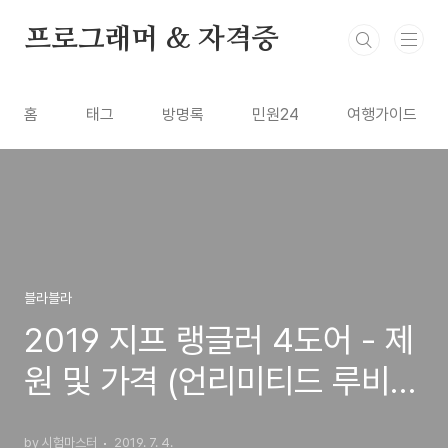
본문 바로가기
프로그래머 & 자격증
홈
태그
방명록
민원24
여행가이드
블라블라
2019 지프 랭글러 4도어 - 제
원 및 가격 (언리미티드 루비콘
V6 엔진)
by 시험마스터
2019. 7. 4.