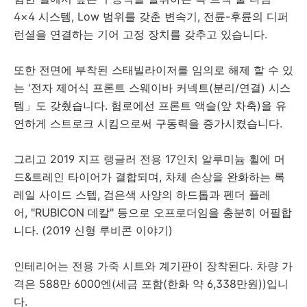
4×4 시스템, Low 범위를 갖춘 변속기, 전륜-후륜의 디퍼
런셜을 연결하는 기어 고정 장치를 갖추고 있습니다.
또한 전면에 부착된 스태빌라이저를 임의로 해제 할 수 있
는 '전자 제어식 프론트 스웨이바 커넥트(분리/연결) 시스
템」도 갖췄습니다. 험로에선 프론트 액슬(앞 차축)을 유
연하게 스트로크 시킴으로써 구동력을 증가시켰습니다.
그리고 2019 지프 랭글러 전용 17인치 알루미늄 휠에 머
드&트레인 타이어가 결합되며, 차체 손상을 완화하는 록
레일 사이드 스텝, 검은색 사양의 하드톱과 펜더 플레
어,
"RUBICON 데칼"
등으로 오프로더임을 충분히 어필합
니다. (2019 신형 루비콘 이야기)
인테리어는 전용 가죽 시트와 계기판이 장착된다. 차량 가
격은 588만 6000엔(세금 포함(한화 약 6,338만원))입니
다.