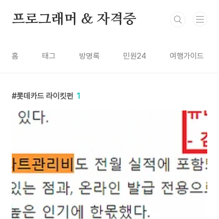
본문 바로가기
프로그래머 & 자격증
홈
태그
방명록
민원24
여행가이드
롯데카드 라이킷펀
1