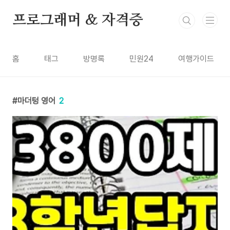
본문 바로가기
프로그래머 & 자격증
홈
태그
방명록
민원24
여행가이드
마더텅 영어
2