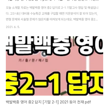
오늘 소개할 자료는 백발백중 영어 중2 답지로 2-1 기말고사 정답 및 해설입니
다. 고3 내신 대비용 수능특강 교재를 구입할 때면 지문분석이 잘 되어 있는지,
변형 문제와 서술형 문제가 많은지를 따져보게 되는데요. 백발백중 영어 중2
답지는 작년 교재와 비교를 해보면 지문분석 코너는 구성이 완전히 달라졌고
2021. 6. 5.
서술형 문제는 2배 넘게 문항수가 늘었습니다. 시중에 나와 있는 지문분석 교
재는 거의 다 EBS 2-1 사용설명서 같은 형태라 실제로 강의를 하는 데 필요한
자료가 어떤 형태인지 그리고 그런 자료를 따로 준비하는 데 어려움이 있다는
걸 충분히 이해하고 정성 들여 만들어진 코너라고 생각합니다. 먼저, 답지를 소
개할게요. [YBM 송미정 백발백중 영어 중2 답지] [지학사 민찬규 백발백중 영
어 중2 답지]..
백발백중 영어 중2 답지 [기말 2-1] 2021 동아 천재 pdf