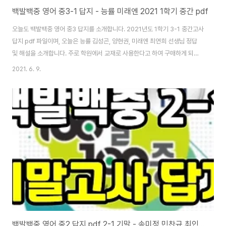
백발백중 영어 중3-1 답지 - 능률 미래엔 2021 1학기 중간 pdf
오늘도 백발백중 영어 중3 답지를 소개합니다. 2021년도 1학기 3-1 중간고사
답지 pdf 파일이며, 오늘은 능률 김성곤, 양현권, 미래엔 최연희 선생님 정답
및 해설을 소개합니다. 주로 학원에서 교재로 사용한다고 하여 구매하게 되는
경우가 많은데요. 내용을 살펴보면 문법, 쓰기, 독해, 어휘 등등 내신 대비에도
2021. 6. 9.
좋고, 고등학교에 가서 뿐 아니라 수능을 대비하기 위한 본인의 영어 실력을 높
이기 위해서 알차고 좋은 교재가 백발백중 영어 중3-1 답지입니다. 물론 학생
개개인이 좋은 교재로 열심히 공부하는 것이 제일 중요한 것이겠지만 영어교재
자체는 인지도도 높고 내용도 좋습니다. [백발백중 영어 중3-1 답지] [외고생
이 알려주는 중학교 영어 공부법 / 내신 공부법 • 영어공부법 • 나만의 공부법
• ..
백발백중 영어 중2 답지 pdf 2-1 기말 - 송미정 민찬규 최인철 기말