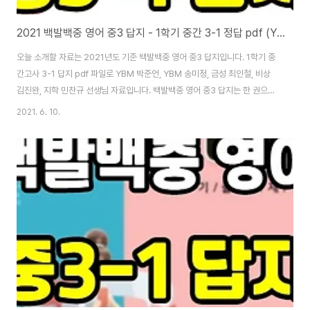
2021 백발백중 영어 중3 답지 - 1학기 중간 3-1 정답 pdf (YBM, 금성, 비상, 지학 통합)
오늘 소개할 자료는 2021년도 기준 백발백중 영어 중3 답지입니다. 1학기 중
간고사 3-1 답지 pdf 파일로 YBM 박준언, YBM 송미정, 금성 최인철, 비상
김진완, 지학 민찬규 선생님 자료입니다. 백발백중 영어 중3 답지는 한 권으로
문법과 쓰기, 독해까지 모두 공부할 수 있는 책입니다. 요즘은 이렇게 한 권으로
2021. 6. 10.
공부할 수 있는 책이 별로 없어서 더 마음에 들 겁니다. 이 책의 가장 큰 장점은,
각 챕터에서 배운 문법 내용을 독해 지문에서 또 반복해서 공부하고, final test
에서 또 공부할 수 있다는 점입니다. 챕터의 마무리로 단어가 정리되어 있어, 외
우게 하고 시험 보게 하기도 좋습니다. [백발백중 영어 중3 답지] [영문법 절반
이 10분 만에 이해되는 영상] 백발백중 영어 중3 답지를 ..