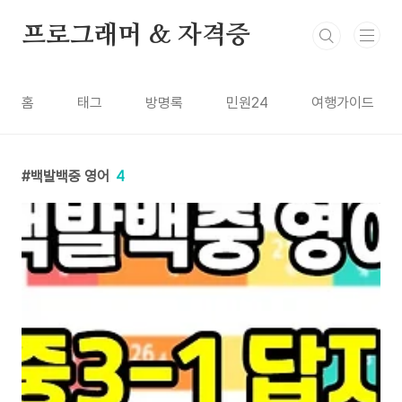
본문 바로가기
프로그래머 & 자격증
홈
태그
방명록
민원24
여행가이드
백발백중 영어
4