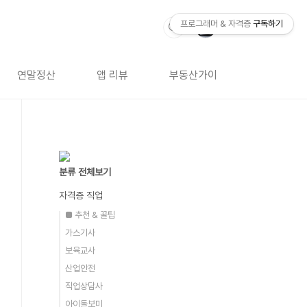
프로그래머 & 자격증
구독하기
연말정산
앱 리뷰
부동산가이드
자격증 
분류 전체보기
자격증 직업
■ 추천 & 꿀팁
가스기사
보육교사
산업안전
직업상담사
아이돌보미