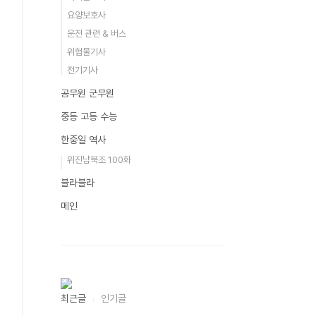
요양보호사
운전 관련 & 버스
위험물기사
전기기사
공무원 군무원
중등 고등 수능
한중일 역사
위진남북조 100화
블라블라
메인
최근글
인기글