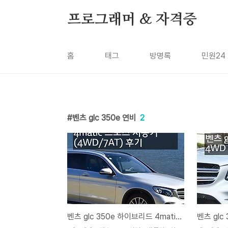
본문 바로가기
프로그래머 & 자격증
홈
태그
방명록
민원24
벤츠 glc 350e 연비
2
벤츠 glc 350e 하이브리드 4matic 스포츠 시승기 (4WD/7AT) 후기