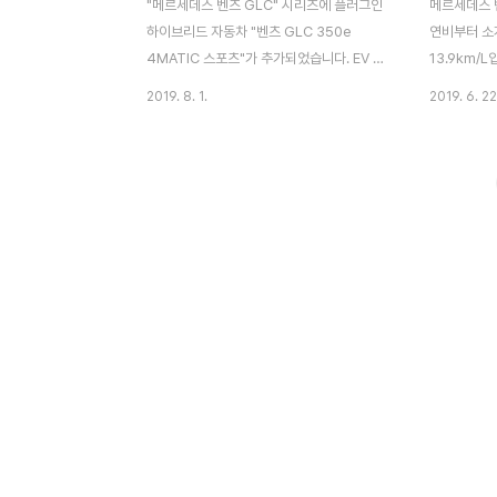
"메르세데스 벤츠 GLC" 시리즈에 플러그인
메르세데스 벤
하이브리드 자동차 "벤츠 GLC 350e
연비부터 소
4MATIC 스포츠"가 추가되었습니다. EV 주
13.9km/
행에 가깝게 느껴지며, 액셀을 밟으면 0-
용량) 917
2019. 8. 1.
2019. 6. 22
100km/h 가속이 5.9초 만에 도달하는 "파
glc 350
워 하이브리드"는 또 어떻고요? 350km 원
전폭 x 전고
데이 투어링으로 벤츠 glc 350e 하이브리
길이 x 전폭
드를 차분히 살펴보았고 이번 시승기로 감동
2110kg 
을 전달합니다. 메르세데스 벤츠 최초의
2875mm 
4MATIC + PHV이제 8월이죠. 조금 있으면
미션 칼럼 7
눈이 내리는 겨울입니다. 겨울엔 운전하기 조
최소 회전 
심스러워요. 그렇다면, 사륜구동 SUV의 가
최대 토크35.
치를 빛내는 계절이 곧 오는 겁니다. "메르세
최고 출력211
데스 벤츠 C클래스" 등급 SUV이며, GLC에
험 조건에서
추가된 플러그인 하이브리드(이하 PHV) 벤
등에 따라 실
츠 GLC 350e 4MATIC 스포츠카의 가치
는..