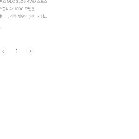
츠 GLC 350e 4WD 스포츠
개합니다.JC08 모델은
L입니다. 가득 채우면 (연비 x 탱크
.4km까지 달릴 수 있습니다. 벤츠
.
e 4WD 스포츠 스펙 및 연비전장 x
 4670x1900x1640mm 실내
 x 전고 -xx-mm 차량 무게
1
승차 정원 5명 휠베이스 (축간거리)
시트 배열 2열 구동 방식 4WD
AT 미션 위치 칼럼 도어 수 5문
반경5.5m최저 지상 높이175mm
7kg · m / 1200~4000rpm
ps / 5500rpm ※ 연비는 시
 측정된 수치입니다. 주행 조건
제 연료 소비율은 다릅니다. 벤..