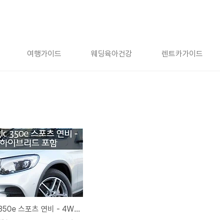
여행가이드
웨딩육아건강
렌트카가이드
벤츠 glc 350e 스포츠 연비 - 4WD 하이브리드 포함