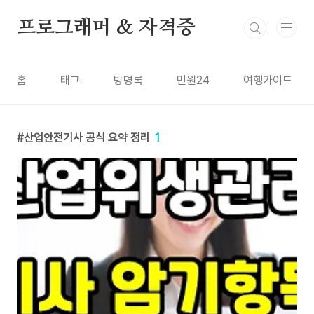
본문 바로가기
프로그래머 & 자격증
홈
태그
방명록
민원24
여행가이드
산업안전기사 공식 요약 정리
1