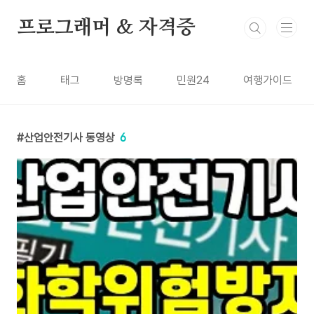
본문 바로가기
프로그래머 & 자격증
홈
태그
방명록
민원24
여행가이드
산업안전기사 동영상
6