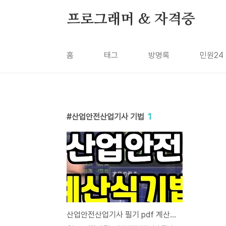
본문 바로가기
프로그래머 & 자격증
홈
태그
방명록
민원24
산업안전산업기사 기법
1
산업안전산업기사 필기 pdf 계산식 및 기법순서 암기 100 (기출문제 위주)