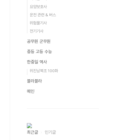
요양보호사
운전 관련 & 버스
위험물기사
전기기사
공무원 군무원
중등 고등 수능
한중일 역사
위진남북조 100화
블라블라
메인
최근글
인기글