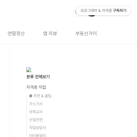
프로그래머 & 자격증
구독하기
연말정산
앱 리뷰
부동산가이드
자격증 
분류 전체보기
자격증 직업
■ 추천 & 꿀팁
가스기사
보육교사
산업안전
직업상담사
아이돌보미