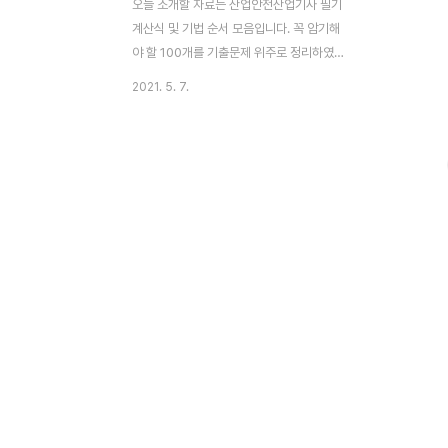
오늘 소개할 자료는 산업안전산업기사 필기
계산식 및 기법 순서 모음입니다. 꼭 암기해
야 할 100개를 기출문제 위주로 정리하였으
며 pdf 파일, hwp 파일로 소개합니다. 산업
2021. 5. 7.
안전기사 처럼 이해하지 말고 무작정 외우고
시험을 보는 게 중요합니다. [▼ 안전관리자,
1억 연봉 산업안전관리자 만들기(산업안전기
사)]아래는 산업안전산업기사 필기 계산식
OR 기법순서 암기 100 pdf 파일입니다. 계
산식 OR 기법순서 암기 100.hwp [클릭]계
산식 OR 기법순서 암기 100.pdf [클릭]계
산식 OR 기법순서 암기 100.zip [클릭] 산
업안전산업기사 필기 자격증의 난이도를 떠
나서 실용성도 간과할 수는 없는듯합니다. 개
인적으로 일반기계기사는 취득할 때 꽤 고전
했는데 실질적으론 거의 자기만족 수준이
고,..