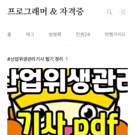
본문 바로가기
프로그래머 & 자격증
홈
태그
방명록
민원24
여행가이드
산업위생관리기사 필기 정리
1