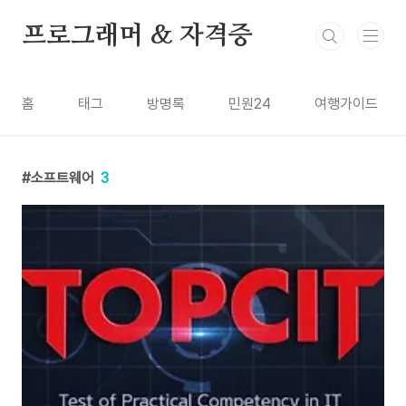
본문 바로가기
프로그래머 & 자격증
홈
태그
방명록
민원24
여행가이드
소프트웨어
3