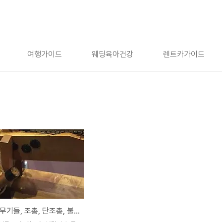
여행가이드
웨딩육아건강
렌트카가이드
수원화성 무기들, 조총, 단조총, 불랑기, 녹로 노 [수원화성박물관]