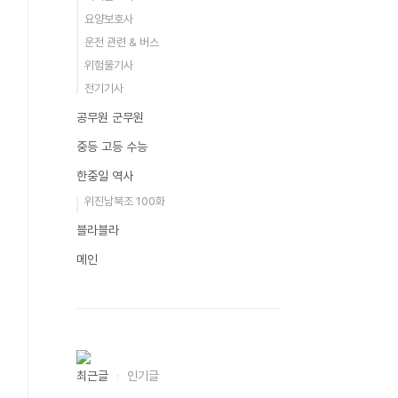
요양보호사
운전 관련 & 버스
위험물기사
전기기사
공무원 군무원
중등 고등 수능
한중일 역사
위진남북조 100화
블라블라
메인
최근글
인기글