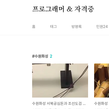
본문 바로가기
프로그래머 & 자격증
홈
태그
방명록
민원24
수원화성
2
수원화성 서북공심돈과 조선도검 환도, 조선 정조 유적지