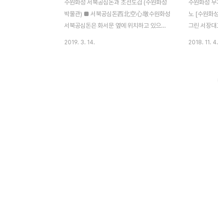
수원화성 서북공심돈과 조선도검 (수원화성
수원화성 무기
박물관) ■ 서북공심돈西北空心墩수원화성
노 [수원화성
서북공심돈은 화서문 옆에 위치하고 있으며
그린 서장대고
성벽과 벽돌로 쌓은 부분 및 누각 모두 축성
Land of 
2019. 3. 14.
2018. 11. 4.
당시 모습 그대로 보존되어 있다. 보물 제
자베스 키스
1710호로 지정된 서북공심돈은 성벽 밖으로
: 조용한 아침의
돌출되어 있는 시설물로서 화서문을 보호하
land of 
고 적을 공격하는데 용이한 시설물이다. 치
원화성에는 
위에 벽돌을 이용하여 네모지게 높이 쌓아서
식 무기를 
그 속을 비게 하였다. 내부는 3층으로 만들어
狼機는 16
져 있고 2층과 3층 사이에 마루를 깔았으며
대포이다. 불
사다리를 놓아 위, 아래로 통하도록 하였다.
된 말로 항
군사들이 공심돈 내부의 작은 구멍으로 백자
국가를 지칭
총, 큰 구멍으로 불랑기포를 쏘았으며, 장수
유럽을 총칭
는 맨 위 누각에서 지휘하였다. ■ 조선도검
불랑기는 1
일반적으로 통용되는 도검 종류는 한쪽 날이
포르투갈 계열
있을 도刀, 양쪽에 다 있을 경우..