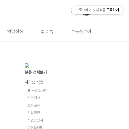
프로그래머 & 자격증
구독하기
연말정산
앱 리뷰
부동산가이드
자격증 
분류 전체보기
자격증 직업
■ 추천 & 꿀팁
가스기사
보육교사
산업안전
직업상담사
아이돌보미