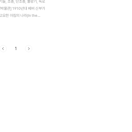
들, 조총, 단조총, 불랑기, 녹로
박물관] 1910년대 베버 신부가
요한 아침의 나라(In the
Morning Calm) 1930년대 엘리
가 그린 화흥문 그림올드 코리아
 나라 (Old Korea : the
Morning Calm) 화성의 무기들 수
1
조선후기 무기 발달에 따른 최신
집중 배치하였다. 그중 불랑기佛
세기 초에 중국에 도입된 유럽식
랑은 Frank라는 단어에서 유래
간에 알려진 것처럼 프랑스나 특정
하는 것이 아니라 15세기 경의
하는 말이다. 수원화성에 설치된
517년경에 유럽의 상선을 통하여
의 대포가..