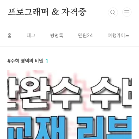
본문 바로가기
프로그래머 & 자격증
홈
태그
방명록
민원24
여행가이드
수학 영역의 비밀
1