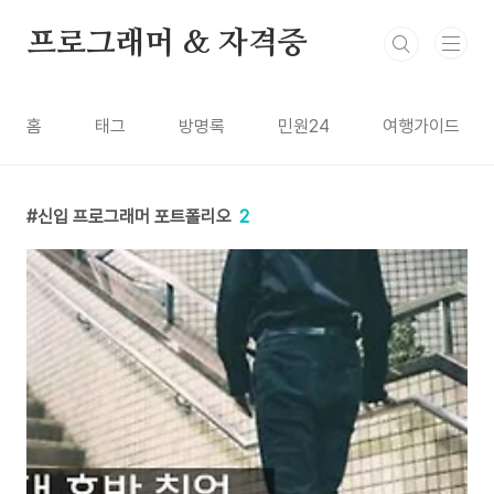
본문 바로가기
프로그래머 & 자격증
홈
태그
방명록
민원24
여행가이드
신입 프로그래머 포트폴리오
2