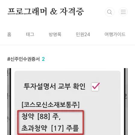
본문 바로가기
프로그래머 & 자격증
홈
태그
방명록
민원24
여행가이드
신주인수권증서
2