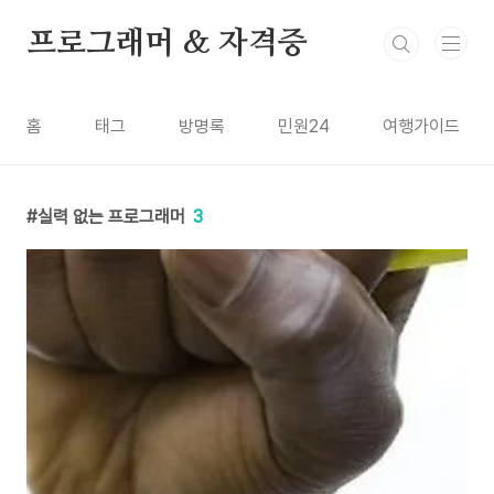
본문 바로가기
프로그래머 & 자격증
홈
태그
방명록
민원24
여행가이드
실력 없는 프로그래머
3