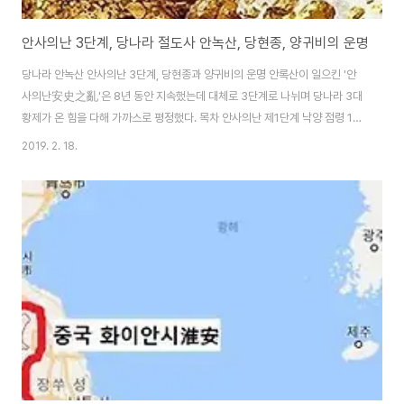
안사의난 3단계, 당나라 절도사 안녹산, 당현종, 양귀비의 운명
당나라 안녹산 안사의난 3단계, 당현종과 양귀비의 운명 안록산이 일으킨 '안
사의난安史之亂'은 8년 동안 지속했는데 대체로 3단계로 나뉘며 당나라 3대
황제가 온 힘을 다해 가까스로 평정했다. 목차 안사의난 제1단계 낙양 점령 1단
계는 군대를 일으키고 장안과 낙양을 점령하기까지의 약 반년이 넘는 기간이
2019. 2. 18.
다. 안녹산의 반란 소식이 장안에 알려지자 당현종과 양귀비는 처음에 헛소문
인 줄 알았다. 그러나 안록산의 반란이 사실임이 밝혀지자 당현종을 비롯한 문
무대신들 모두가 대경실색했다. 그러나 양국충만은 이미 안사의난을 예견했다
고 떠들어대며 반란군 내부에 반드시 내란이 일어나 열흘이 안 되어 안녹산이
부하에게 피살될 거라고 단언했다. 현종과 문무백관은 매우 놀란 중에도 요행
을 바랐지만, 안녹산은 예상과는 달리 단숨에..