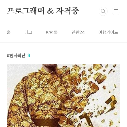
본문 바로가기
프로그래머 & 자격증
홈
태그
방명록
민원24
여행가이드
안사의난
3