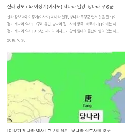
신라 장보고와 이정기(이사도) 제나라 멸망, 당나라 무령군
신라 장보고와 이정기(이사도) 제나라 멸망, 당나라 무령군 먼저 읽을 글 : [이
정기 제나라 역사] 고구려 유민, 당나라 절도사의 왕국 [바로가기] [아래는 이
정기 제나라 역사] 815년, 제나라 이사도가 강회 일대의 물산이 쌓여 있는 하
음의 곡식창고를 불사르는 등 선제공격을 가했다. 이곳은 당나라 조정이 이사
2018. 9. 30.
도 토벌을 위해 군수물자를 비축해뒀던 곳으로 저장된 군량미만 2백만 석에 달
했다. 이해 12월, 헌종이 강회의 번진들과 투항해온 번진들을 앞세워 이순 토벌
에 나섰다. 장안과 가까운 하남부에 10여 개의 진지를 구축한 이사도는 장안에
자객을 보내 번진 토벌을 주장한 재상 무원형을 암살했다. 그러나 헌종은 고집
을 꺾지 않았다. 결국 이사도는 조정과 정면대결을 펼치는 상황으로 몰리게 됐
다. 당시 토벌군 ..
[이정기 제나라 역사] 고구려 유민, 당나라 절도사의 왕국