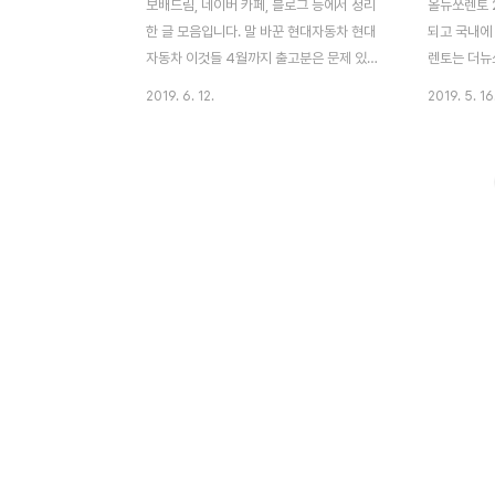
보배드림, 네이버 카페, 블로그 등에서 정리
올뉴쏘렌토 
한 글 모음입니다. 말 바꾼 현대자동차 현대
되고 국내에
자동차 이것들 4월까지 출고분은 문제 있는
렌토는 더뉴
중국산 두원공조 장착이라고 했습니다. 근데,
게 달라진 점
2019. 6. 12.
2019. 5. 16
팰리세이드 에바가루 이슈 터지니 국내 두원
트 아랫마스
공조 제품 장착이라고 말을 바꿨습니다. 어차
황색으로 변
피 그 말도 믿음이 안 가지만요. 수출품은 개
거? 후미 
선된 두원공조 에바 장착 후 출고 중이라고
거 정도 되
합니다. 역시 국내 소비자는 여전히 호구 ...
에바가루 문
결함 개선한 개선품인지 아닌지 확인할 방법
들 고민이 
도 없습니다. 그래서 차는 1년 뒤에 사는 게
장은 문제가 
진리입니다. "현대 자동차 팰리세이드 에바가
매를 유발할
루에 대한 판단 전에 에바에서 왜 가루가 나
나오는 건데
오고 성분이 중요한지에 대한 정보도 아셨으
도 없고요.
면 좋겠습니다. 현대를 비판하기보다 우리가
근데 자동차
올바로 알아야 비판도 가능합니다. 일상에서
한테 물어보
알루미늄은 조금씩은..
이야기하는 사