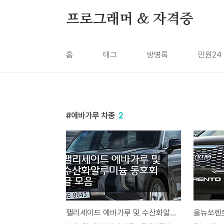
본문 바로가기
프로그래머 & 자격증
홈
태그
방명록
민원24
에바가루 차종
2
팰리세이드 에바가루 및 수산화알루미늄 동호회 글 모음