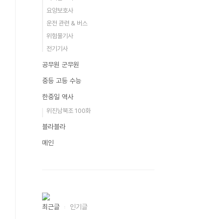
요양보호사
운전 관련 & 버스
위험물기사
전기기사
공무원 군무원
중등 고등 수능
한중일 역사
위진남북조 100화
블라블라
메인
최근글
인기글