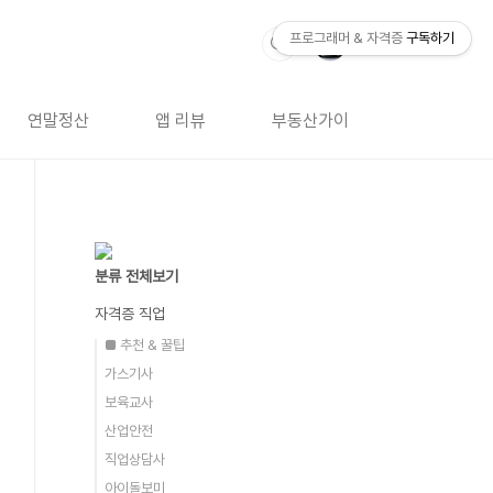
프로그래머 & 자격증
구독하기
연말정산
앱 리뷰
부동산가이드
자격증 
분류 전체보기
자격증 직업
■ 추천 & 꿀팁
가스기사
보육교사
산업안전
직업상담사
아이돌보미