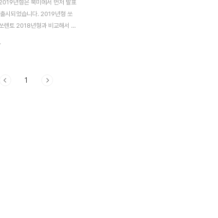
2019년형은 북미에서 먼저 발표
 출시되었습니다. 2019년형 쏘
쏘렌토 2018년형과 비교해서 크
은 없는 것 같습니다. 헤드라이
.
카라 데이라이트가 흰색에서 주
경된 거, 안개등이 반으로 작아진
안개등 포함해서 크롬테두리 둘른
1
겠네요. 올뉴쏘렌토 2019년형에
제가 생기면서 아기가 있는 아빠
되게 많았습니다. 알루미가루가 당
없지만, 체내에 쌓이다 보면 치
 수 있습니다. 에어컨 송풍구에서
 더운 여름에 에어컨을 뜯어낼 수
 쏘렌토가 패밀리세단으론 좋아요.
는 복불복이 심해서 쏘렌토 차주
면 대답도 좋다 나쁘다 딱 잘라
람도 없습니다...