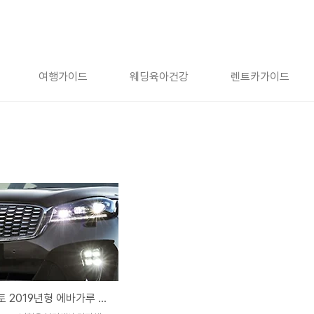
여행가이드
웨딩육아건강
렌트카가이드
올뉴쏘렌토 2019년형 에바가루 해결됐을까