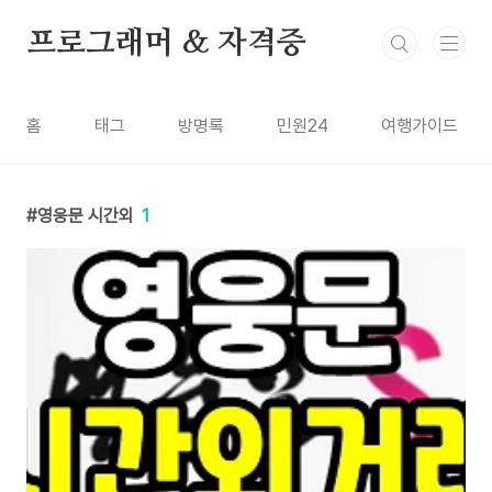
본문 바로가기
프로그래머 & 자격증
홈
태그
방명록
민원24
여행가이드
영웅문 시간외
1