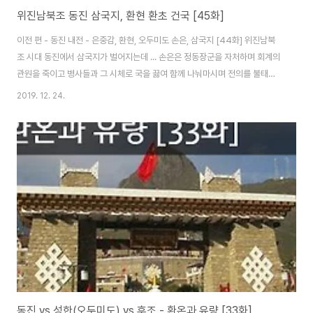
위진남북조 동진 삼국지, 환현 환초 건국 [45화]
이전 편 - 동진 내전 - 은중감, 환현, 오두미도 손은, 삼국지 [44화] 위진남북
조 시대 동진에서 삼국지가 벌어지는데 ... 손은은 정동장군을 자처하며 회계의
관원을 죽이고 병사들과 그 시체로 국을 끓여 함께 나눠마시며 전의를 불태웠
다. 그리고 부녀자들은 아이들이 행동에 방해된다고 생각해 물속에 집어 던져
2019. 12. 24.
익사시키면서 이같이 주문을 외웠다. "먼저 신선이 된 것을 축하한다. 나는 교
주를 알현한 후 너와 다시 만날 것이다." (원래 오두미도는 이렇지 않다) 당시
동진은 환현, 은중감, 양전기가 할거하고 있었으며, 조정 내부에 손은을 추종하
는 신도들도 많았다. 그러나 손은의 반란은 오래가지 못했다. 은중감 휘하에 있
던 유뢰지의 장수 ㅠㅠ 아니 ㅇㅇ 아니 유유가 이끄는 북부군에게 금세 궤멸한
것이다. 손은..
동진 vs 성한(오두미도) vs 후조 - 환온과 유량 [33화]