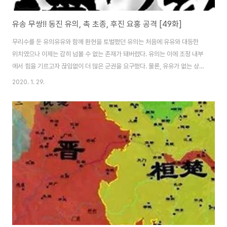
유송 무쌍!! 동진 유의, 촉 초종, 후진 요홍 공격 [49화]
무리수를 둔 유의유유와 함께 환현을 토벌했던 유의는 처음에 유유와 대등한
위치였으나 이제는 감히 넘볼 수 없는 존재가 돼버렸다. 유의는 이에 조정 내부
에서 힘을 기르고자 끊임없이 더 많은 군권을 요구했다. 물론, 유유가 없는 상황
에서나 가능한 일이었다. 그런데, 유유가 노순의 반란을 제압하고 입경하니 조
2020. 1. 29.
정 내부의 분위기는 다시 한번 전환된다. 의희 8년 (412), 형주자사 유도규가
노환을 이유로 퇴임하자 유의는 형, 영, 진, 옹주 4개 주의 군사를 총괄했고 이
후에도 자신의 측근들을 요충지의 대장으로 계속해서 임명한다. 유의는 이미
형주의 군부를 장악해 북으론 한수, 서쪽으론 파촉, 남으론 영남으로 연결되는
사통팔달의 요충지를 점거한 상태였다. 유유가 계속 유의의 이런 청을 들어준
건 자신감의 표시이기..