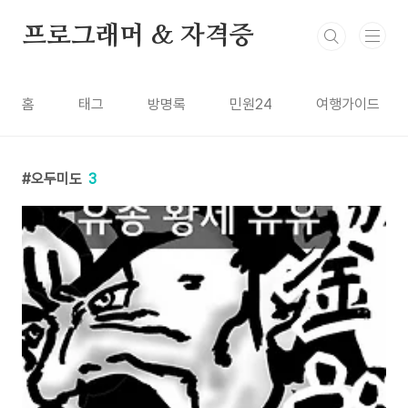
본문 바로가기
프로그래머 & 자격증
홈
태그
방명록
민원24
여행가이드
오두미도
3