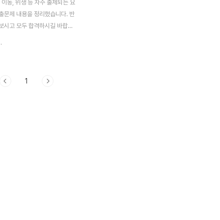
 이동, 위생 등 자주 출제되는 요
출문제 내용을 정리했습니다. 반
보시고 모두 합격하시길 바랍니
애 노모가 있는 분이라면 정독하
.
합니다. 요양보호사 36회 시험에
있으니 꼭 참고하세요. 출처 : 소소
은심 2019년 29회 요양보호사
1
66,182명 응시자 중 59,959
합격 6,223명)하여 90.6%의
록했습니다. 2020년부턴 연 시
1회 증가했다는 점도 기억해 주시
 출제되는 요양보호사 기출문제
개합니다. 탄력 스타킹 혈액 순환
을 줄이고 수술 후 부종, 임파부
, 혈전증, 정맥류 예방 무릎 아래
션을 받쳐 다리를 올려놓는다 사용