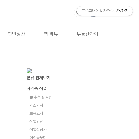
프로그래머 & 자격증
구독하기
연말정산
앱 리뷰
부동산가이드
자격증 
분류 전체보기
자격증 직업
■ 추천 & 꿀팁
가스기사
보육교사
산업안전
직업상담사
아이돌보미