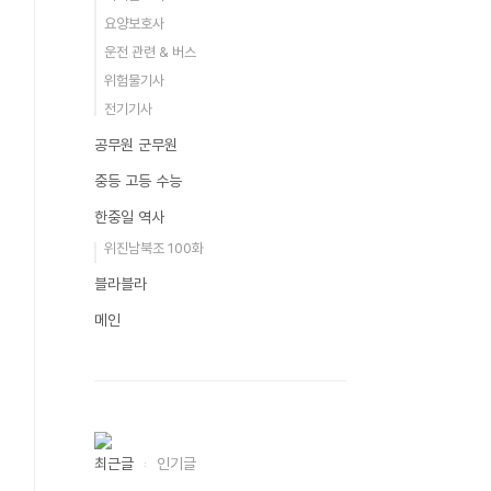
요양보호사
운전 관련 & 버스
위험물기사
전기기사
공무원 군무원
중등 고등 수능
한중일 역사
위진남북조 100화
블라블라
메인
최근글
인기글