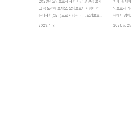
2023년 요양보호사 시험 시간 및 일정 보시
치매, 휠체어
고 꼭 도전해 보세요. 요양보호사 시험이 컴
양보호사 기
퓨터시험(CBT)으로 시행됩니다. 요양보호
복해서 읽어
사 자격시험은 컴퓨터로 진행되는데, 기존 종
다. 특히 장
2023. 1. 9.
2021. 6. 25
이시험처럼 객관식 5지 선다형 문제가 컴퓨
는 걸 권장
터 모니터에 출력됩니다. 요양보호사 시험은
도 나올 수 
모두 컴퓨터 시험으로 대체 예정이지만,
한 행복방김
2023년 시험에 한하여 지필 시험도 한시적
자격시험에선 
으로 시행됩니다. 목차 컴퓨터 시험 시간
명이 합격(불
(CBT) 시험 센터에 따라 시험일과 시험시간
합격률을 기
(오전/오후)이 다르게 운영될 수 있으므로, 해
험 횟수가 
당 내용은 구간별 '시험일정 공개일'에 다시
고요. 자주
한번 확인하시기 바랍니다. 시험은 주 5일(월
20개를 소
요일~금요일), 하루 2번(오전, 오후) 시행합
을 도와 부종
니다. 단, 2023년 하반기 중 7월~10월에는,
종(림프부종)
월 1회에 한하여 토요일 오전에도 시행합니
에 대형 쿠
다. 월요일에..
불가..