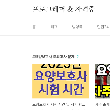
본문 바로가기
프로그래머 & 자격증
홈
태그
방명록
민원24
요양보호사 모의고사 문제
2
요양보호사 시험 시간 및 시험 방식 - 컴퓨터(CBT)와 지필(PBT) 차이