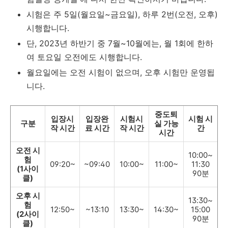
시험은 주 5일(월요일~금요일), 하루 2번(오전, 오후)
시행합니다.
단, 2023년 하반기 중 7월~10월에는, 월 1회에 한하
여 토요일 오전에도 시행합니다.
월요일에는 오전 시험이 없으며, 오후 시험만 운영됩
니다.
중도퇴
입장시
입장완
시험시
시험 시
구분
실 가능
작 시간
료 시간
작 시간
간
시간
오전 시
10:00~
험
09:20~
~09:40
10:00~
11:00~
11:30
(1사이
90분
클)
오후 시
13:30~
험
12:50~
~13:10
13:30~
14:30~
15:00
(2사이
90분
클)