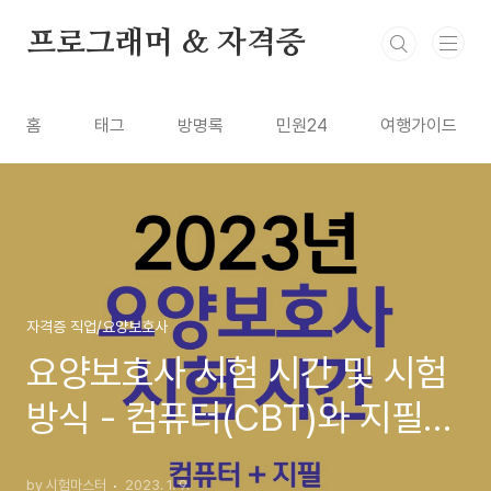
본문 바로가기
프로그래머 & 자격증
홈
태그
방명록
민원24
여행가이드
자격증 직업/요양보호사
요양보호사 시험 시간 및 시험
방식 - 컴퓨터(CBT)와 지필
(PBT) 차이
by 시험마스터
2023. 1. 9.