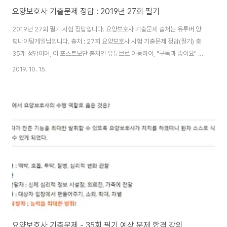
요양보호사 기출문제 정답 : 2019년 27회 필기
2019년 27회 필기 시험 정답입니다. 요양보호사 기출문제 출처는 유투버 양
평나이팅게일님입니다. 출처 : 27회 요양보호사 시험 기출문제 정답(필기) 총
35개 정답이며, 이 포스트보단 출처인 유튜브로 이동하여, "구독과 좋아요" 누
르시는 걸 추천합니다. 프로 요양보호사라 그런지 유튜브에 볼만한 영상이 많
2019. 10. 15.
네요. 27회 요양보호사 기출문제 정답 (필기) 1. 노년기의 생긱기계 변화로 여
성 노인은 질 분비물 저하가 나타남. 2. 대상자가 혼자 할 수 있도록 격려하는
요양보호사의 역할은 동기 유발자 역할. 3. 관상동맥이 동맥경화로 좁아져 심
장 근육에 충분한 산소를 공급하지 못할 때 나타나는 증상 : 흉통. 4. 방문 요양,
방문 간호를 부득이하게 같이할 때 사유를 기록하는 서식지 : 급여 제공 기록지.
5..
요양보호사 기출문제 - 35회 필기 예상 문제 합격 강의