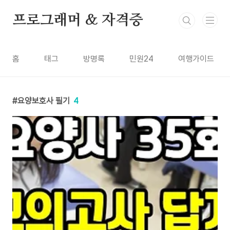
본문 바로가기
프로그래머 & 자격증
홈
태그
방명록
민원24
여행가이드
요양보호사 필기
4