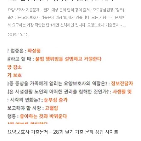
요양보호사 기출문제 - 필기 예상 문제 합격 강의 출처 : 모모동심원장 [링크]
출처에는 요양보호사 기출문제 예상 15개가 있습니다. 모든 시험은 각 문제에
서 요구하는 가장 적합한 답 1개만 선택하면 됩니다. 요양보호사 기출문제 - 필
기 예상 문제 1. 등급판정위원회의 심의 결과 노인장기요양보험 급여를 받을 수
2019. 10. 12.
있는 대상자는?팔이 골절된 65세 남자혈압약을 복용하는 58세 여자결핵으로
신체활동이 제한적인 60세 여자당뇨약을 복용하는 60세 남자혈관성 치매를
진단받은 40세 남자 알츠하이머 치매를 진단받은 40세 남자. 65세 이상 노
인, 65세 미만이라면 노인성질병을 가진 자(뇌졸중, 파킨슨 등) 2. 노인장기요
양보험 표준 서비스 중 신체활동지원서비스에 해당하는 것은?생활상담 - 정서
지원 서비스행동변화 ..
요양보호사 기출문제 - 28회 필기 기출 문제 정답 사이트