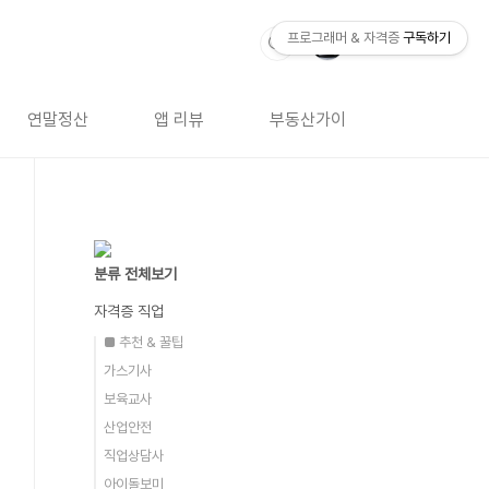
프로그래머 & 자격증
구독하기
연말정산
앱 리뷰
부동산가이드
자격증 
분류 전체보기
자격증 직업
■ 추천 & 꿀팁
가스기사
보육교사
산업안전
직업상담사
아이돌보미