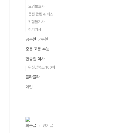
요양보호사
운전 관련 & 버스
위험물기사
전기기사
공무원 군무원
중등 고등 수능
한중일 역사
위진남북조 100화
블라블라
메인
최근글
인기글