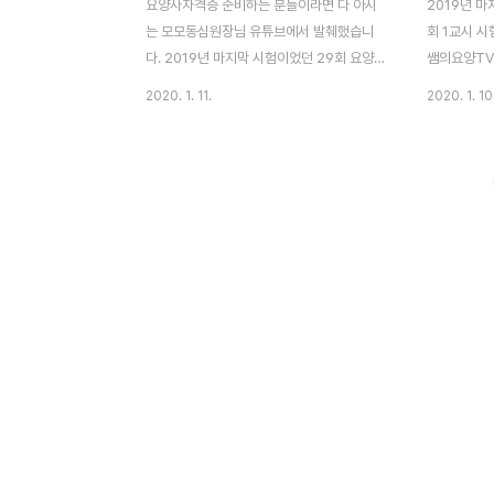
요양사자격증 준비하는 분들이라면 다 아시
2019년 마
는 모모동심원장님 유튜브에서 발췌했습니
회 1교시 시
다. 2019년 마지막 시험이었던 29회 요양보
쌤의요양TV
호사 기출문제 2교시 추정 문제와 정답입니
양보호사 기
2020. 1. 11.
2020. 1. 10
다. 출처 : 29회 시험 요양보호사 기출문제와
니 유튜브 
답 / 2교시라 *추정되는* 문제 와 답 모모동
출처 : #2
심원장의 요양이야기 유튜브에 가보면
시) 추측 문
2020년 1회 시험이죠. 30회를 대비한 요양
17, 19번
보호사 기출문제 풀이 영상이 올라와 있습니
쌤님이 작은
다. 이 글을 읽고 유튜브로 가서 구독 눌러서
상관없는 부
좋은 영상 주기적으로 시청하는 걸 추천합니
하므로 더 
다. 29회 요양보호사 기출문제 - 2교시
튜브와 커뮤
(1/3) 1. 시설 치매 대상자 배회할 때 : 시설 입
29회 요양보
구에 벨, 감지기 설치하여 출입 관리 2. 두 명
인의 심리적 
의 요양보호사가 대상자를 침대 위로 이동시
제도에 대한 
키는 순서 : 침대 매트 수평 -> 베개를 머리
서 제출일로부
쪽 ..
부담금 ..