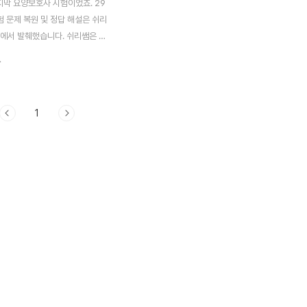
지막 요양보호사 시험이었죠. 29
험 문제 복원 및 정답 해설은 쉬리
에서 발췌했습니다. 쉬리쌤은 요
출문제 정답을 꾸준히 올려주시
.
구독하시면 좋을 거라 생각해요.
9회 요양보호사 시험 정답복원(1교
제와 정답 총 문제는 35개였고,
1
은 정답과 답안이 똑같습니다. 쉬리
 실수를 하셨는데 그냥 넘어가도
분입니다. 쉬리쌤은 카페로 운영
많은 정보는 쉬리쌤의요양TV 유
니티 카페를 이용하시면 됩니다.
호사 기출문제 정답 1교시 1. 노
특성 : 경직성 2. 장기요양보험
설명으로 옳은 것 : 판정은 신청
터 30일 이내로 완료 3. 본인