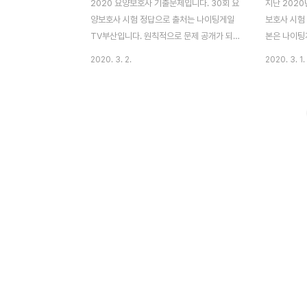
2020 요양보호사 기출문제입니다. 30회 요
지난 2020
양보호사 시험 정답으로 출처는 나이팅게일
보호사 시험 
TV부산입니다. 원칙적으로 문제 공개가 되
본은 나이팅
지 않아 다른 선생님들이 의견을 접수하여 시
험 정답 확인
2020. 3. 2.
2020. 3. 1.
험 문제와 정답을 복원하시는데요. 저도 시험
보도 함께 보
후기를 찾아보니 시험 횟수가 2020년부터 1
호사 시급 =
회 늘어난 만큼 난이도 역시 높아졌다고 합니
발급 방법 
다. 아직 2020 시험은 처음이고 나중에 어떨
양보호사 시
진 모르겠으나, 확실히 요양보호사 기출문제
30회 요양
찾는 분들이 많은 만큼 관심도 또한 높아 난
며 두꺼운 글
이도는 우상향하지 않을까 싶어요. 요양보호
비스 중 일상
사 30회 기출문제 시험 문제와 정답30회 2
: 식사 도움
교시 왼쪽 편마비 대상자가 수액을 맞고 있을
- 시설환경관
때 옷 입히는 순서 답 : 왼쪽 - 수액 - 오른쪽
원 서비스 2
누워있는 대상자를 이동시키려고 일으킬 때
업무 대행으로
대상자의 얼굴이 창백하고 식은땀을 흘리는
명절 음식, 
경우 대처 방법..