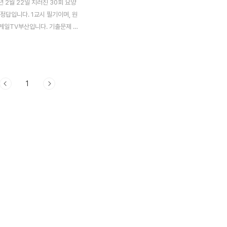
년 2월 22일 치러진 30회 요양
정답입니다. 1교시 필기이며, 원
게일TV부산입니다. 기출문제 시
하기 전에, 2020 요양보호사 정
시면 좋습니다. 2020년 요양보
 약 10,845원요양사 자격증 재
(경기도 충청도)자주 출제되는 요
1
험문제요양보호사 학원비 2020
보호사 시험 정답주황색이 정답이
씨가 시험문제입니다. 1. 표준서
생활 지원인 것 : 주변 정돈 오답
 - 신체활동 지원 서비스 물품관리
리 서비스 생활 상담 - 정서 지
. 개인 활동 지원 서비스 중 일상
 가능한 것 : 관공서 업무 오답 :
생일상 차리기, 용..