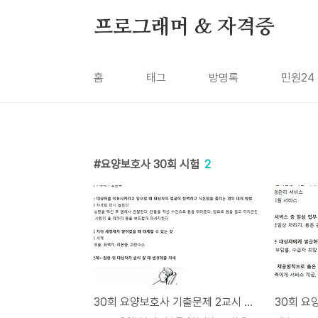
본문 바로가기
프로그래머 & 자격증
홈
태그
방명록
민원24
요양보호사 30회 시험
2
30회 요양보호사 기출문제 2교시 시험 문제 정답