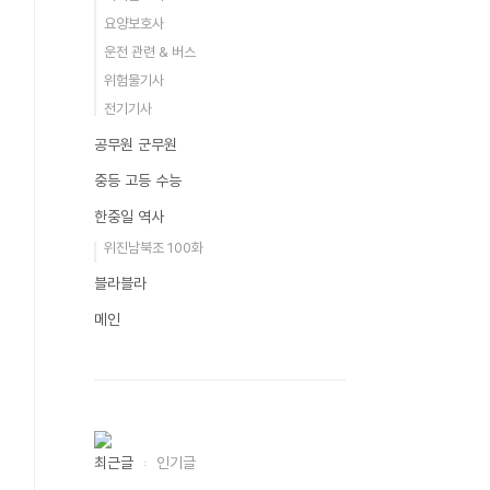
요양보호사
운전 관련 & 버스
위험물기사
전기기사
공무원 군무원
중등 고등 수능
한중일 역사
위진남북조 100화
블라블라
메인
최근글
인기글