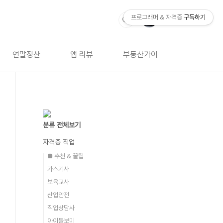
프로그래머 & 자격증
구독하기
연말정산
앱 리뷰
부동산가이드
자격증 
분류 전체보기
자격증 직업
■ 추천 & 꿀팁
가스기사
보육교사
산업안전
직업상담사
아이돌보미