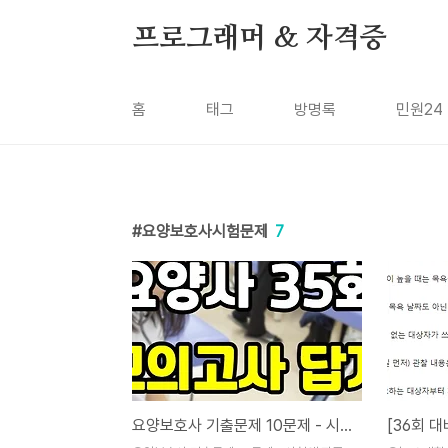
본문 바로가기
프로그래머 & 자격증
홈
태그
방명록
민원24
요양보호사시험문제
7
요양보호사 기출문제 10문제 - 시험에 자주나오는 문제 모의고사