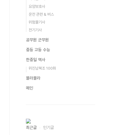
요양보호사
운전 관련 & 버스
위험물기사
전기기사
공무원 군무원
중등 고등 수능
한중일 역사
위진남북조 100화
블라블라
메인
최근글
인기글