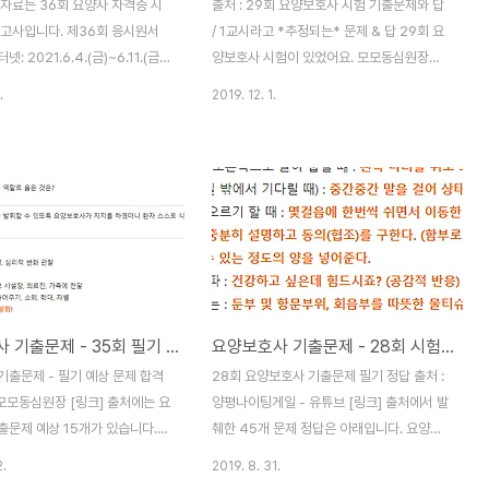
 자료는 36회 요양사 자격증 시
출처 : 29회 요양보호사 시험 기출문제와 답
의고사입니다. 제36회 응시원서
/ 1교시라고 *추정되는* 문제 & 답 29회 요
: 2021.6.4.(금)~6.11.(금)
양보호사 시험이 있었어요. 모모동심원장님
.6.11.(금)~6.12.(토) 응시수수료
이 1교시 추정되는 기출문제 문제와 답을 올
.
2019. 12. 1.
 시험장 공고일 : 2021.7.8.(목)
려주셨네요. 아래 유튜브 동영상 있으니깐 영
21.8.7.(토) 합격자발표 예정일시
상 구독하는 걸 추천해요. 이 문제와 정답은
24.(화) 10:00 ▶ 출처 양평나이
제가 시험을 본 게 아니라 옆에서 들은 바를
튜브 [링크] 문제는 총 45개입니
총정리하여 적었기 때문에 틀렸을 수도 있습
사 기출문제 27회 실기 정답 리
니다. 요양보호사 29회 기출문제 1교시 추정
해주는 양평나이팅게일님에게 항
정답노인의 심리적 특성 : 경직성 증가 노화
. [▼ 실제 36회 요양보호사
에 따른 호흡기 특성 : 섬모운동 저하 요양보
답] 요양보호사 기출문제 36회
호사의 윤리적 태도 : 수급자 부재 시 메모해
021.08.07] 실기 짝수형
두고 다음에 방문한다 복압성 요실금 예방 방
요양보호사 기출문제 - 35회 필기 예상 문제 합격 강의
요양보호사 기출문제 - 28회 시험 실기 문제 정답 (유튜브)
이 글에선 요양보호사 기출문제 시험
법 : 골반 강화 운동 노인에게 탈수가 일어나
니다. 36회 실..
는 이유 : 갈증에 대한 욕구 저하 유지 도뇨관
기출문제 - 필기 예상 문제 합격
28회 요양보호사 기출문제 필기 정답 출처 :
을 삽입하고 있는 대상자를 돕는 방법 : 금기
 모모동심원장 [링크] 출처에는 요
양평나이팅게일 - 유튜브 [링크] 출처에서 발
가 ..
출문제 예상 15개가 있습니다.
췌한 45개 문제 정답은 아래입니다. 요양보
 각 문제에서 요구하는 가장 적합
호사 기출문제 28회 실기 문제와 정답 리스
2.
2019. 8. 31.
 선택하면 됩니다. 요양보호사 기
트입니다. 28회 필기는 이전 포스트[바로가