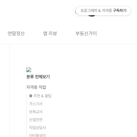
프로그래머 & 자격증
구독하기
연말정산
앱 리뷰
부동산가이드
자격증 
분류 전체보기
자격증 직업
■ 추천 & 꿀팁
가스기사
보육교사
산업안전
직업상담사
아이돌보미