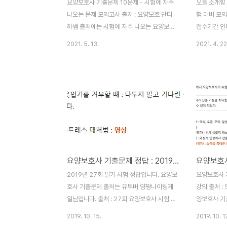
요양보호사 기출문제 10문제 - 시험에 자주
오늘 소개할
나오는 문제 모의고사 출처 : 요양보호 단디
험 대비 모
하쌤 출처에는 시험에 자주 나오는 요양보호
접수기간 인터넷
사 기출문제 10문제가 있습니다. 요양사 자
방 문: 2021
2021. 5. 13.
2021. 4. 22
격증 시험에선 각 문제에서 요구하는 적합한
: 32,000원
답 1개만 선택하면 됩니다. 시험에 자주나오
시험일 : 20
는 요양보호사 기출문제 10문제 1. 다음 보기
: 2021.8.
와 같이 의사소통해야 하는 대상자는? * 어려
팅게일 - 유
운 표현을 사용하지 않고 짧은 문장으로 천천
다. 요양보호
히 이야기한다 * 몸짓, 손짓을 이용해 상대의
스트를 정리
말하는 속도에 맞추어 천천히 이야기한다 *
상 감사합니다
실물, 그림판, 문자판 등을 이용하여 이해를
기출문제 정
돕는다 노인성 난청 대상자 시각장애 대상자
시험 답안 [2
요양보호사 기출문제 정답 : 2019년 27회 필기
언어장애 대상자 판단력, 이해력 장애 대상자
61~80 
주의력 결핍장애 2. 다음 중 설거지할 때의
정답을 소개합
2019년 27회 필기 시험 정답입니다. 요양보
요양보호사 
순서로 알맞은 것은? 유리컵-수저류-밥그
호사 기출문제 출처는 유투버 양평나이팅게
강의 출처 :
릇-반찬 그릇-프..
일님입니다. 출처 : 27회 요양보호사 시험 기
양보호사 기
출문제 정답(필기) 총 35개 정답이며, 이 포
모든 시험은
2019. 10. 15.
2019. 10. 1
스트보단 출처인 유튜브로 이동하여, "구독과
한 답 1개만