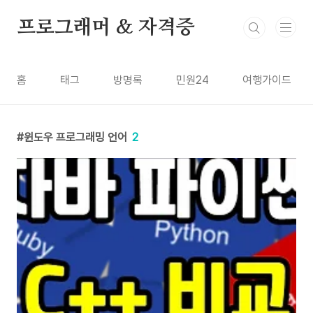
본문 바로가기
프로그래머 & 자격증
홈
태그
방명록
민원24
여행가이드
윈도우 프로그래밍 언어
2