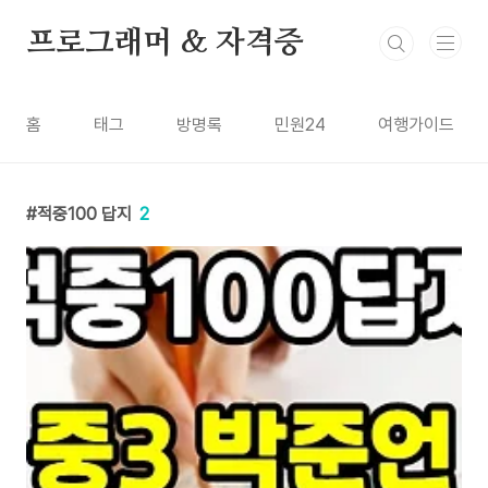
본문 바로가기
프로그래머 & 자격증
홈
태그
방명록
민원24
여행가이드
적중100 답지
2