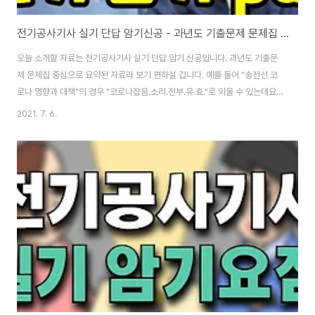
전기공사기사 실기 단답 암기신공 - 과년도 기출문제 문제집 요약
오늘 소개할 자료는 전기공사기사 실기 단답 암기 신공입니다. 과년도 기출문
제 문제집 중심으로 요약된 자료라 보기 편하실 겁니다. 예를 들어 "송전선 코
로나 영향과 대책"의 경우 "코로나잡음.소리.전부.유.효."로 외울 수 있는데요.
"코로나잡음 : 나쁜영향", "소호리액터 소호능력저하", "전선의 부식", "통신선
2021. 7. 6.
의 유도장해", "손실발생 및 효율저하" 정도로 요약할 수 있습니다. "피뢰방식
의 종류 3가지"는 "피.돌.이. 용.수.독."으로도 외울 수 있어요. 궁금하시면 글
맨 아래에 있는 전기공사기사 실기 암기 신공 pdf 파일 참조하시면 됩니다. 추
가로 전기공사기사 실기 시험 볼 때 견적이 5~10점으로 예상하는데요. 1 문제
만 출제되고 배점이 5~10점이 되지 않을까 싶어요. 그리고 조금 여유가 된..