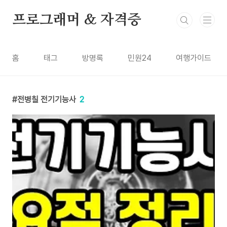
본문 바로가기
프로그래머 & 자격증
홈
태그
방명록
민원24
여행가이드
전병칠 전기기능사
2