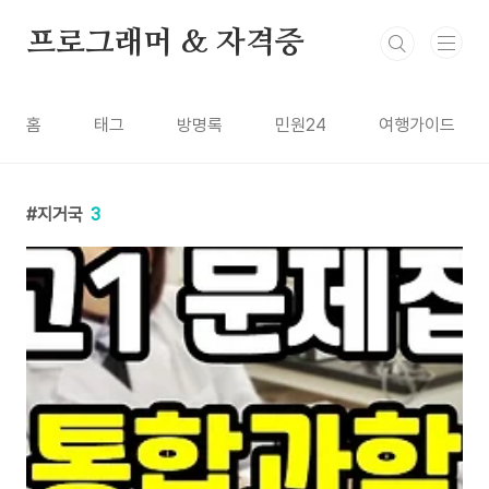
본문 바로가기
프로그래머 & 자격증
홈
태그
방명록
민원24
여행가이드
지거국
3