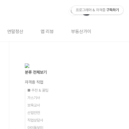
프로그래머 & 자격증
구독하기
연말정산
앱 리뷰
부동산가이드
자격증 
분류 전체보기
자격증 직업
■ 추천 & 꿀팁
가스기사
보육교사
산업안전
직업상담사
아이돌보미