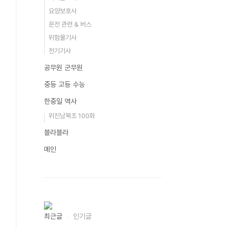
요양보호사
운전 관련 & 버스
위험물기사
전기기사
공무원 군무원
중등 고등 수능
한중일 역사
위진남북조 100화
블라블라
메인
최근글
인기글