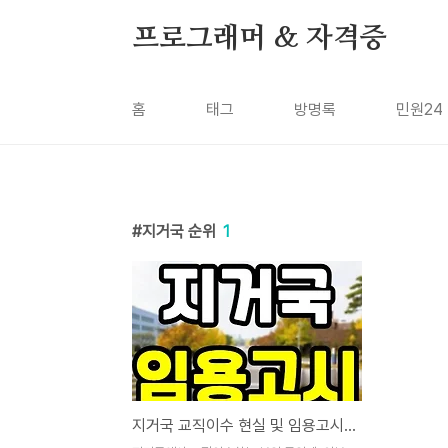
본문 바로가기
프로그래머 & 자격증
홈
태그
방명록
민원24
지거국 순위
1
지거국 교직이수 현실 및 임용고시 이후 공립학교 교사 가능할까?