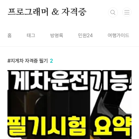
본문 바로가기
프로그래머 & 자격증
홈
태그
방명록
민원24
여행가이드
지게차 자격증 필기
2