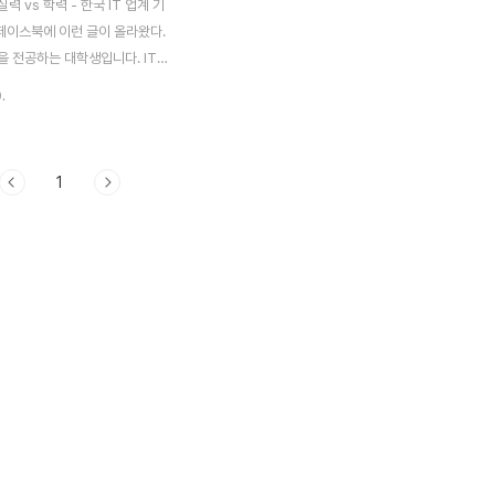
력 vs 학력 - 한국 IT 업계 기
 페이스북에 이런 글이 올라왔다.
을 전공하는 대학생입니다. IT업
자의 학벌 중요성이 어느 정도인
.
 프로그래머 실력이 우선이라고 생
링크 -
www.facebook.com/groups/codingeverybody/permalink/1154433454597189
1
대학생의 글에 많은 사람이 정성껏
다. 아쉽게도, 댓글들을 정독했지
는 내용은 없었다. 1. 내가 원하
 원하던 건, 이런 거다. "제가 근
에선 이런 식으로 프로그래머 실
다.""이런 사람이 실력 좋은 개
 이렇게 되세요.""실력이란 이런
력이란..