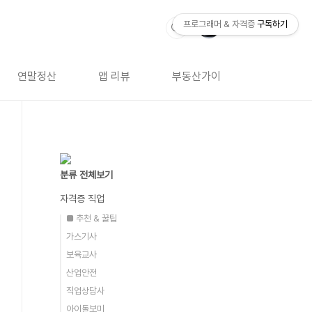
프로그래머 & 자격증
구독하기
연말정산
앱 리뷰
부동산가이드
자격증 
분류 전체보기
자격증 직업
■ 추천 & 꿀팁
가스기사
보육교사
산업안전
직업상담사
아이돌보미