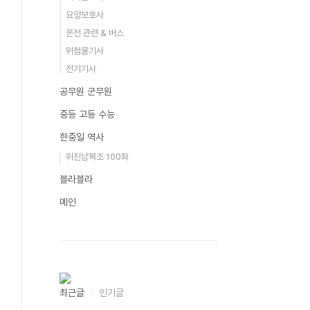
요양보호사
운전 관련 & 버스
위험물기사
전기기사
공무원 군무원
/
중등 고등 수능
한중일 역사
위진남북조 100화
블라블라
메인
최근글
인기글