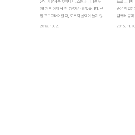
신입 개발자를 벗어나자! 스킬과 미래를 위
프로그래머 실
해! 저도 이제 꽉 찬 7년차가 되었습니다. 신
준은 학벌?
입 프로그래머일 때, 도무지 실력이 늘지 않
컴퓨터 공학
아 고민도 많았습니다. 첫 회사에선 C++ 책
계에선 개발
2018. 10. 2.
2016. 11. 10
을 잡고 기초를 다시 공부하며, MFC로 구현
가요..? 전
된 회사 솔루션(스킬과 문법, 구조 등)을 살펴
각하는데.. 
봤습니다. 그래도 마음속 불안감은 어쩔 수
https://
없었네요. 연휴라고 일주일 쉬면 알았다고,
[클릭] 한 
이해했다고, 생각했던 것들이 다시 머릿속에
댓글을 달았
서 뒤섞였습니다. 한때는 언어와 주제 가리지
만 내가 원하
않고 구현하던 제가 실력 좋은 인재란 착각도
던 내용 내가
했죠. 하지만, 고객사 요구사항과 회사 상사
무하는 회사
들 업무 지시를 듣다 보면 다시 머릿속은 하
력을 가늠합니
얗게 백지처럼 변했었습니다. 신입 개발자가
발자입니다.
회사 업무 적응하는 데엔 길어야 6개월이라
겁니다." 실
고 했지만, 반년이 지나도 내가 잘 아는 건지
아리송했습니다..