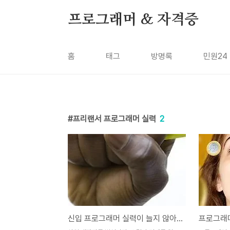
본문 바로가기
프로그래머 & 자격증
홈
태그
방명록
민원24
프리랜서 프로그래머 실력
2
신입 프로그래머 실력이 늘지 않아 고민이라면? 스킬 열정 꿈!!