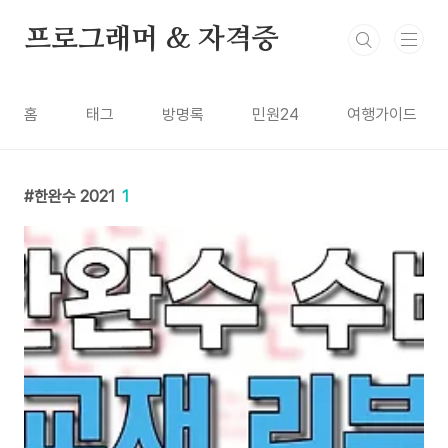
본문 바로가기
프로그래머 & 자격증
홈
태그
방명록
민원24
여행가이드
한완수 2021
1